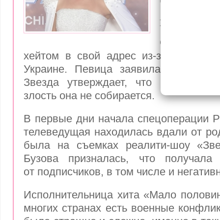
Ольга Бу
пристыди
Ольга Бузо
хейтом в свой адрес из-за драмати
Украине. Певица заявила, что гнев
Звезда утверждает, что реагироват
злость она не собирается.
В первые дни начала спецоперации Р
телеведущая находилась вдали от ро
была на съемках реалити-шоу «Зв
Бузова призналась, что получала
от подписчиков, в том числе и негатив
Исполнительница хита «Мало половин»
многих странах есть военные конфлик