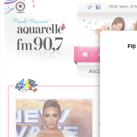
09:02, Vineri , 07
Fiţ
Echipa
Emisiuni
Ascultă
LIVE
03 Martie 2022
«Меня ос
то, что я