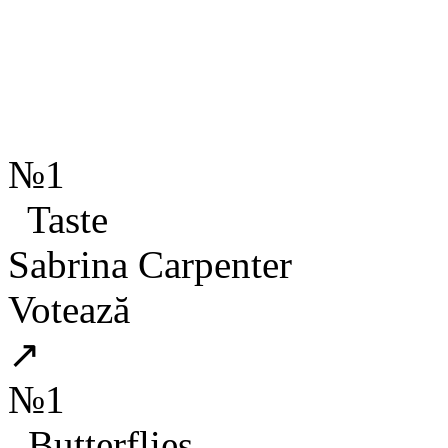
№1
Taste
Sabrina Carpenter
Votează
↗
№1
Butterflies