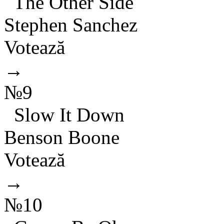
The Other Side
Stephen Sanchez
Votează
→
№9
Slow It Down
Benson Boone
Votează
→
№10