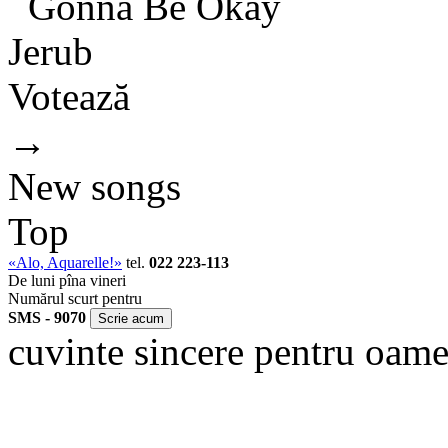
Gonna Be Okay
Jerub
Votează
→
New songs
Top
«Alo, Aquarelle!»
tel.
022 223-113
De luni pîna vineri
Numărul scurt pentru
SMS - 9070
cuvinte sincere pentru oame