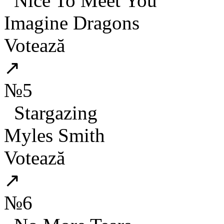
Nice To Meet You
Imagine Dragons
Votează
↗
№5
Stargazing
Myles Smith
Votează
↗
№6