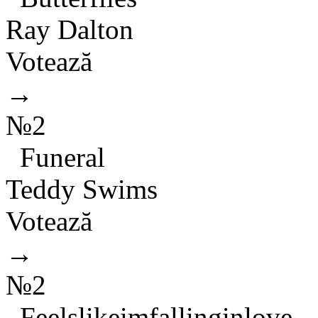
Ray Dalton
Votează
→
№2
Funeral
Teddy Swims
Votează
→
№2
Feelslikeimfallinginlove