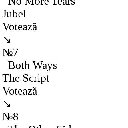
No More Tears
Jubel
Votează
↘
№7
Both Ways
The Script
Votează
↘
№8