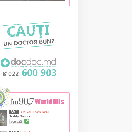
№1
Are You Even Real
Teddy Swims
↗
votează