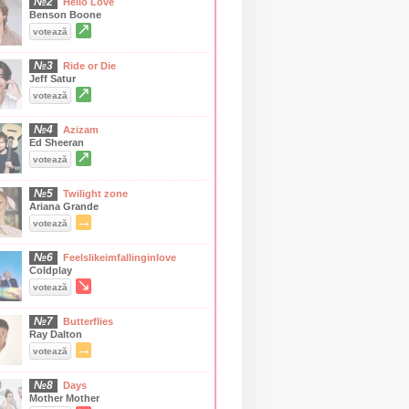
№2
Hello Love
Benson Boone
↗
votează
№3
Ride or Die
Jeff Satur
↗
votează
№4
Azizam
Ed Sheeran
↗
votează
№5
Twilight zone
Ariana Grande
→
votează
№6
Feelslikeimfallinginlove
Coldplay
↘
votează
№7
Butterflies
Ray Dalton
→
votează
№8
Days
Mother Mother