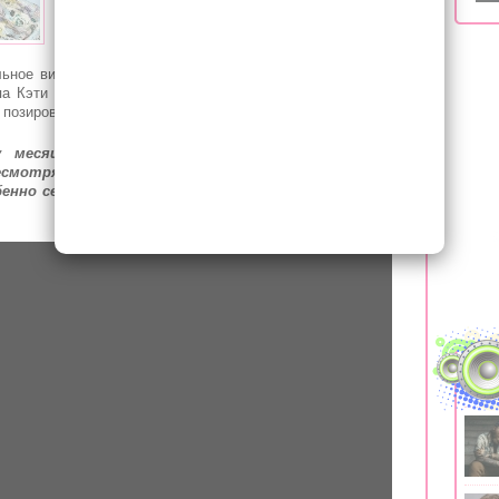
готовится к выпуску альбома и регулярно
делится с поклонниками новой музыкой.
ьное видео на композицию «Daisies» — она тоже станет
па Кэти снялась на природе и появилась в легком белом
 позировать обнаженной.
у месяцев назад и хотела передать, как важно
есмотря на мнение окружающих. Для меня это
бенно сейчас, на фоне всех событий в мире»
- сказала