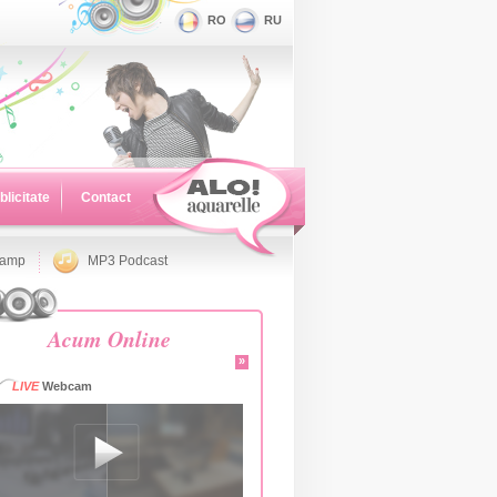
RO
RU
blicitate
Contact
namp
MP3 Podcast
Acum Online
»
LIVE
Webcam