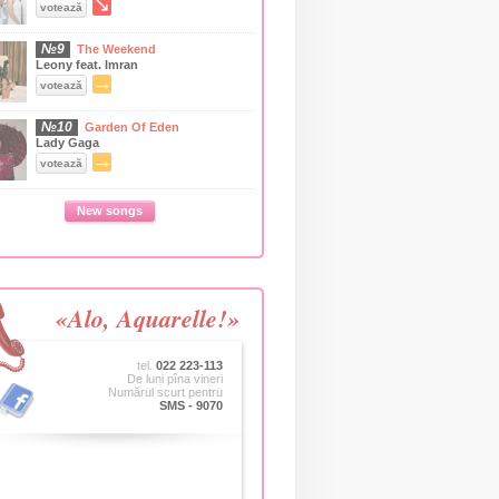
↘
votează
№9
The Weekend
Leony feat. Imran
→
votează
№10
Garden Of Eden
Lady Gaga
→
votează
New songs
«Alo, Aquarelle!»
tel.
022 223-113
De luni pîna vineri
Numărul scurt pentru
SMS - 9070