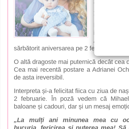
interpreta
regește (fo
Fericire de 
interpretei 
Adriana Ochi
sărbătorit aniversarea pe 2 februarie.
O altă dragoste mai puternică decât cea 
Cea mai recentă postare a Adrianei Oc
de asta ireversibil.
Interpreta și-a felicitat fiica cu ziua de na
2 februarie. În poză vedem că Mihael
baloane și cadouri, dar și un mesaj emoți
„La mulți ani minunea mea cu ochi
bucuria, fericirea și puterea mea! Să