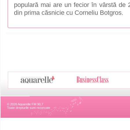
populară mai are un fecior în vârstă de 2
din prima căsnicie cu Corneliu Botgros.
© 2026 Aquarelle FM 90,7
Toate drepturile sunt rezervate