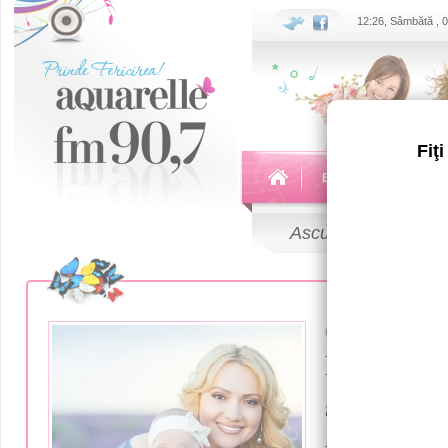
12:26, Sâmbătă , 
Fiţ
Echipa
Emisiuni
Ascultă
LIVE
03 Februarie 2
Fiica Adr
a împlinit 