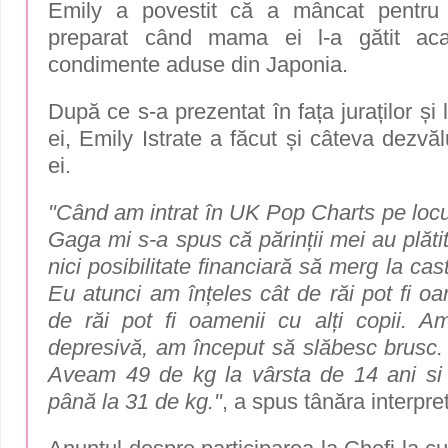
Emily a povestit că a mâncat pentru
preparat când mama ei l-a gătit aca
condimente aduse din Japonia.
După ce s-a prezentat în fața juraților și
ei, Emily Istrate a făcut și câteva dezvăl
ei.
"Când am intrat în UK Pop Charts pe locu
Gaga mi s-a spus că părinții mei au plăt
nici posibilitate financiară să merg la cas
Eu atunci am înțeles cât de răi pot fi oam
de răi pot fi oamenii cu alți copii. 
depresivă, am început să slăbesc brusc.
Aveam 49 de kg la vârsta de 14 ani si 
până la 31 de kg."
, a spus tânăra interpre