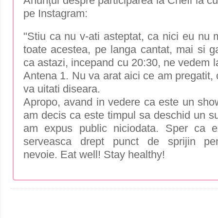
Anunțul despre participarea la Chefi la cuț
pe Instagram:
"Stiu ca nu v-ati asteptat, ca nici eu nu 
toate acestea, pe langa cantat, mai si g
ca astazi, incepand cu 20:30, ne vedem 
Antena 1. Nu va arat aici ce am pregatit,
va uitati diseara.
Apropo, avand in vedere ca este un sh
am decis ca este timpul sa deschid un su
am expus public niciodata. Sper ca 
serveasca drept punct de sprijin pe
nevoie. Eat well! Stay healthy!