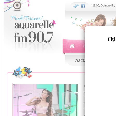
11:00, Dumunică ,
Fiţ
Echipa
Emisiuni
Ascultă
LIVE
07 Septembrie
Moldovea
Istrate, d