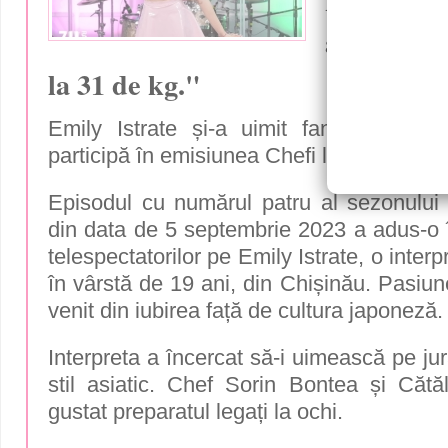
neaștepta
anorexie.
la 31 de kg."
Emily Istrate și-a uimit fanii atunci
participă în emisiunea Chefi la cuțite.
Episodul cu numărul patru al sezonulu
din data de 5 septembrie 2023 a adus-o în 
telespectatorilor pe Emily Istrate, o inte
în vârstă de 19 ani, din Chișinău. Pasiune
venit din iubirea față de cultura japoneză.
Interpreta a încercat să-i uimească pe ju
stil asiatic. Chef Sorin Bontea și Cătă
gustat preparatul legați la ochi.