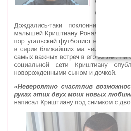
фото нов
близнецо
Дождались-таки поклонники снимк
малышей Криштиану Роналду, ради вс
португальский футболист на время бу
в серии ближайших матчей, и причина
самых важных встреч в его жизни. На 
социальной сети Криштиану опуб
новорожденными сыном и дочкой.
«Невероятно счастлив возможно
руках этих двух моих новых люби
написал Криштиану под снимком с дв