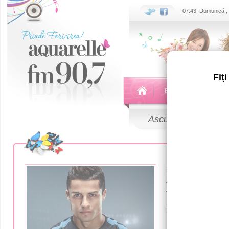
07:43, Dumunică ,
Fiţ
Echipa
Emisiuni
Ascultă
LIVE
30 Iunie 2017
Криштиан
опублико