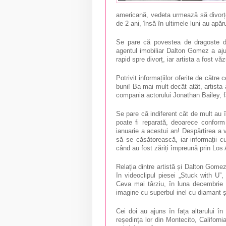
americană, vedeta urmează să divorțe
de 2 ani, însă în ultimele luni au apăr
Se pare că povestea de dragoste di
agentul imobiliar Dalton Gomez a ajun
rapid spre divorț, iar artista a fost vă
Potrivit informațiilor oferite de către 
buni! Ba mai mult decât atât, artista 
compania actorului Jonathan Bailey, f
Se pare că indiferent cât de mult au 
poate fi reparată, deoarece conform
ianuarie a acestui an! Despărțirea a v
să se căsătorească, iar informații c
când au fost zăriți împreună prin
Los 
Relația dintre artistă și Dalton Gome
în videoclipul piesei „Stuck with U”,
Ceva mai târziu, în luna decembrie 
imagine cu superbul inel cu diamant și
Cei doi au ajuns în fața altarului î
reședința lor din Montecito, Californ