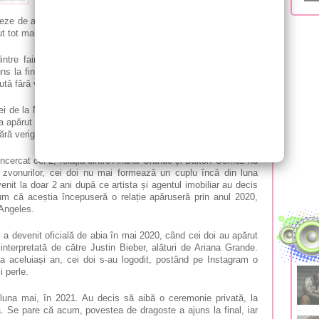
mai poartă verighetă. Conform informațiilor din presa
ze de agentul imobiliar Dalton Gomez. Cei doi erau căsătoriți
ut tot mai multe zvonuri despre problemele din relația celor doi.
ntre faimoasa cântăreață pop Ariana Grande (30 de ani) și
s la final! După doar 2 ani de căsnicie, cei doi s-ar îndrepta
zută fără verighetă!
cei de la
MSN
, relația celor 2 ar fi avut probleme de câteva luni
a apărut recent la finala turneului de tenis de la Wimbledon, în
ără verighetă pe deget!
încercat cei 2, relația dintre Ariana Grande și Dalton Gomez nu
 zvonurilor, cei doi nu mai formează un cuplu încă din luna
enit la doar 2 ani după ce artista și agentul imobiliar au decis
um că aceștia începuseră o relație apăruseră prin anul 2020,
Angeles
.
z a devenit oficială de abia în mai 2020, când cei doi au apărut
 interpretată de către Justin Bieber, alături de Ariana Grande.
a aceluiași an, cei doi s-au logodit, postând pe Instagram o
 perle.
n luna mai, în 2021. Au decis să aibă o ceremonie privată, la
ia. Se pare că acum, povestea de dragoste a ajuns la final, iar