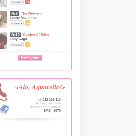
↘
votează
№9
The Weekend
Leony feat. Imran
→
votează
№10
Garden Of Eden
Lady Gaga
→
votează
New songs
«Alo, Aquarelle!»
tel.
022 223-113
De luni pîna vineri
Numărul scurt pentru
SMS - 9070