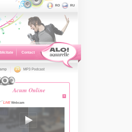
RO
RU
blicitate
Contact
namp
MP3 Podcast
Acum Online
»
LIVE
Webcam