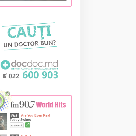
№1
Are You Even Real
Teddy Swims
↗
votează