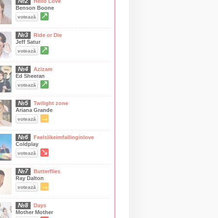
№2
Hello Love
Benson Boone
↗
votează
№3
Ride or Die
Jeff Satur
↗
votează
№4
Azizam
Ed Sheeran
↗
votează
№5
Twilight zone
Ariana Grande
→
votează
№6
Feelslikeimfallinginlove
Coldplay
↘
votează
№7
Butterflies
Ray Dalton
→
votează
№8
Days
Mother Mother