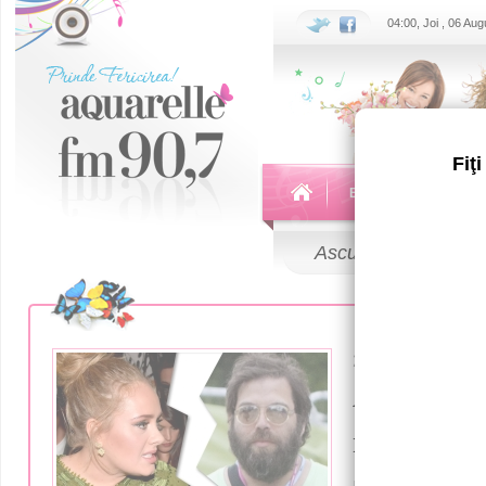
04:00, Joi , 06 Au
Fiţ
Echipa
Emisiuni
Ascultă
LIVE
22 Aprilie 2019
Адель раз
мужем