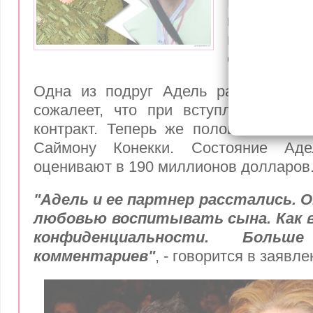
Развод гро
потере
многомилли
состояния.
Одна из подруг Адель рассказала 
сожалеет, что при вступлении в бр
контракт. Теперь же половина ее и
Саймону Конекки. Состояние Аде
оценивают в 190 миллионов долларов
"Адель и ее партнер расстались. 
любовью воспитывать сына. Как в
конфиденциальности. Боль
комментариев"
, - говорится в заявле