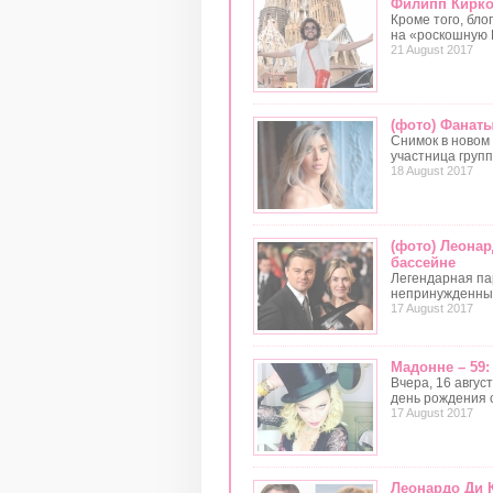
Филипп Кирко
Кроме того, бло
на «роскошную 
21 August 2017
(фото) Фанаты
Снимок в новом 
участница груп
18 August 2017
(фото) Леонар
бассейне
Легендарная пар
непринужденны
17 August 2017
Мадонне – 59:
Вчера, 16 авгу
день рождения 
17 August 2017
Леонардо Ди 