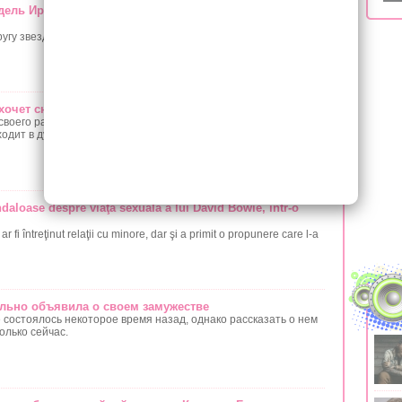
одель Ирина Шейк приехала на родину предков в
ругу звезды Голливуда Бредли Купера - заметили в башкирском
 хочет снова поверить в любовь
своего расставания с Дмитрием Тарасовым певица рассказала,
ходит в душе.
daloase despre viaţa sexuală a lui David Bowie, într-o
ar fi întreţinut relaţii cu minore, dar şi a primit o propunere care l-a
ьно объявила о своем замужестве
 состоялось некоторое время назад, однако рассказать о нем
лько сейчас.