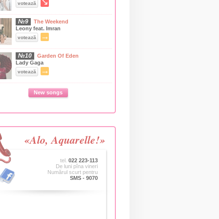
↘
votează
№9
The Weekend
Leony feat. Imran
→
votează
№10
Garden Of Eden
Lady Gaga
→
votează
New songs
«Alo, Aquarelle!»
tel.
022 223-113
De luni pîna vineri
Numărul scurt pentru
SMS - 9070