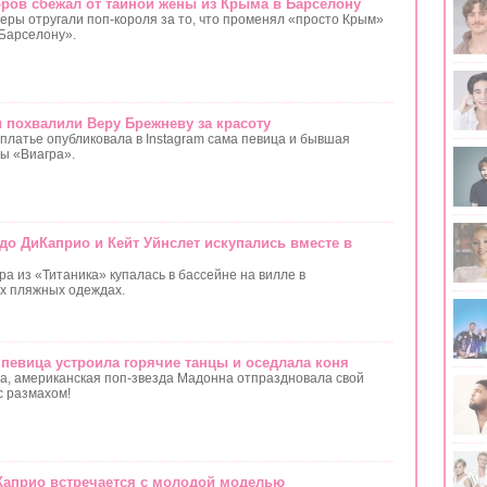
ров сбежал от тайной жены из Крыма в Барселону
геры отругали поп-короля за то, что променял «просто Крым»
Барселону».
 похвалили Веру Брежневу за красоту
платье опубликовала в Instagram сама певица и бывшая
пы «Виагра».
до ДиКаприо и Кейт Уйнслет искупались вместе в
а из «Титаника» купалась в бассейне на вилле в
х пляжных одеждах.
 певица устроила горячие танцы и оседлала коня
ста, американская поп-звезда Мадонна отпраздновала свой
с размахом!
Каприо встречается с молодой моделью