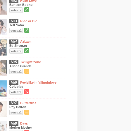
№2
Hello Love
Benson Boone
↗
votează
№3
Ride or Die
Jeff Satur
↗
votează
№4
Azizam
Ed Sheeran
↗
votează
№5
Twilight zone
Ariana Grande
→
votează
№6
Feelslikeimfallinginlove
Coldplay
↘
votează
№7
Butterflies
Ray Dalton
→
votează
№8
Days
Mother Mother