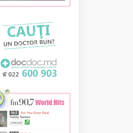
№1
Are You Even Real
Teddy Swims
↗
votează