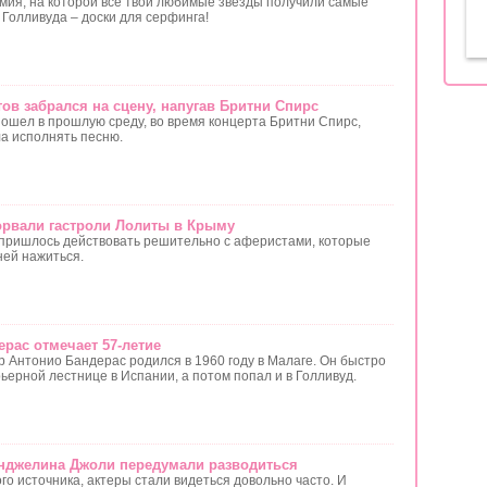
мия, на которой все твои любимые звезды получили самые
Голливуда – доски для серфинга!
ов забрался на сцену, напугав Бритни Спирс
ошел в прошлую среду, во время концерта Бритни Спирс,
ла исполнять песню.
рвали гастроли Лолиты в Крыму
пришлось действовать решительно с аферистами, которые
ней нажиться.
рас отмечает 57-летие
р Антонио Бандерас родился в 1960 году в Малаге. Он быстро
ьерной лестнице в Испании, а потом попал и в Голливуд.
Анджелина Джоли передумали разводиться
о источника, актеры стали видеться довольно часто. И