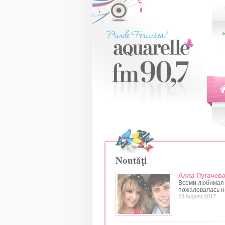
Noutăţi
Алла Пугачева
Всеми любимая 
пожаловалась н
23 August 2017