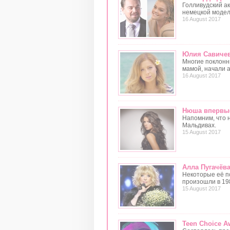
Голливудский а
немецкой модел
16 August 2017
Юлия Савичев
Многие поклонн
мамой, начали а
16 August 2017
Нюша впервые
Напомним, что 
Мальдивах.
15 August 2017
Алла Пугачёва
Некоторые её п
произошли в 198
15 August 2017
Teen Choice A