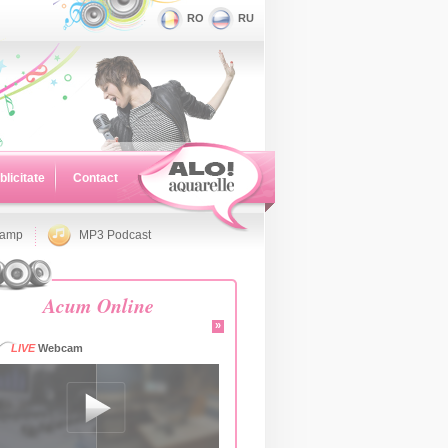
RO
RU
blicitate
Contact
namp
MP3 Podcast
Acum Online
»
LIVE
Webcam