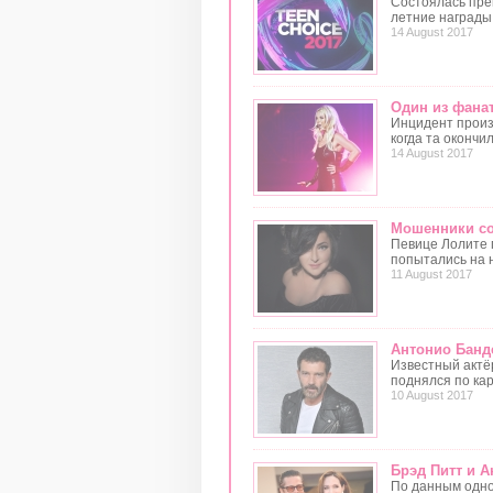
Состоялась пре
летние награды 
14 August 2017
Один из фанат
Инцидент произ
когда та окончи
14 August 2017
Мошенники со
Певице Лолите 
попытались на 
11 August 2017
Антонио Банде
Известный актё
поднялся по кар
10 August 2017
Брэд Питт и 
По данным одног