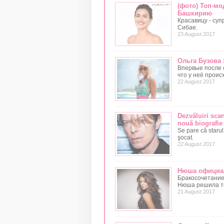
(фото) Топ-м
Башкирию
Красавицу - суп
Сибае.
23 August 2017
Ольга Бузова
Впервые после 
что у неё проис
22 August 2017
Dezvăluiri scan
nouă biografie
Se pare că starul 
şocat.
22 August 2017
Нюша официал
Бракосочетание
Нюша решила то
21 August 2017