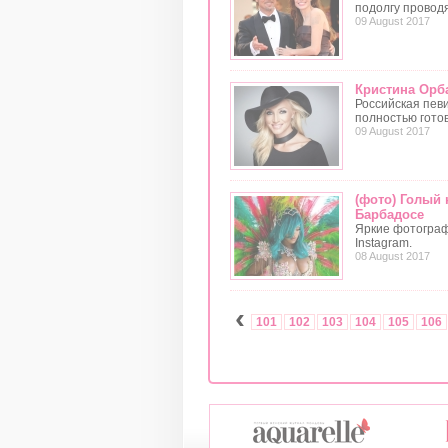
подолгу проводя
09 August 2017
Кристина Орба
Российская пев
полностью гото
09 August 2017
(фото) Голый
Барбадосе
Яркие фотограф
Instagram.
08 August 2017
‹
101
102
103
104
105
106