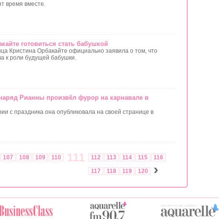
т время вместе.
кайте готовиться стать бабушкой
ица Кристина Орбакайте официально заявила о том, что
ва к роли будущей бабушки.
 наряд Рианны произвёл фурор на карнавале в
ии с праздника она опубликовала на своей странице в
111
107
108
109
110
112
113
114
115
116
›
117
118
119
120