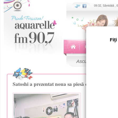
09:32, Sâmbătă , 
Fiţ
Echipa
Emisiuni
Ascultă
LIVE
Satoshi a prezentat noua sa piesă cu Carla's Dre