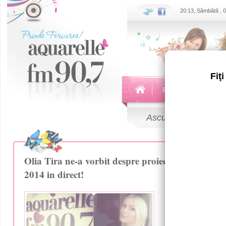
20:13, Sâmbătă , 
Fiţ
Echipa
Emisiuni
Ascultă
LIVE
Olia Tira ne-a vorbit despre proiectul ei Flux Li
2014 in direct!