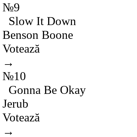
№9
Slow It Down
Benson Boone
Votează
→
№10
Gonna Be Okay
Jerub
Votează
→