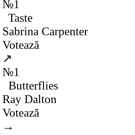
№1
Taste
Sabrina Carpenter
Votează
↗
№1
Butterflies
Ray Dalton
Votează
→