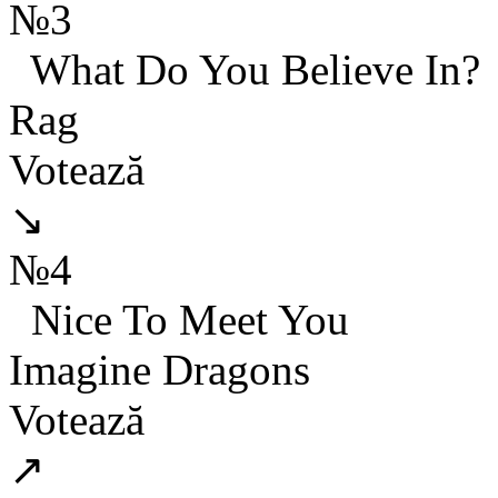
№3
What Do You Believe In?
Rag
Votează
↘
№4
Nice To Meet You
Imagine Dragons
Votează
↗