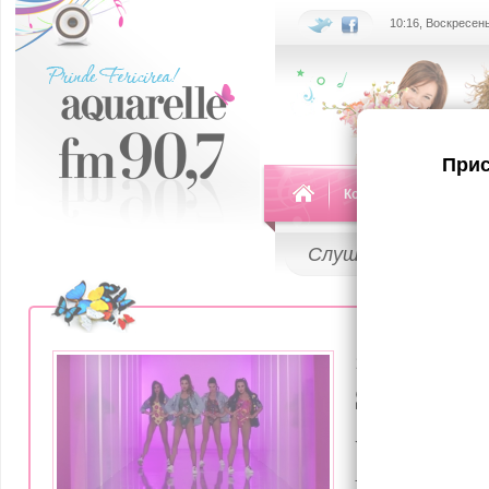
10:16, Воскресень
Прис
Команда
Передач
Слушай
LIVE
16 Июня 2017
Scene pic
videoclipu