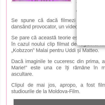
Matteo. R
din Mold
Se spune că dacă filmezi câteva fund
dansând provocator, un videoclip are suc
Se pare că această teorie este una eficie
în cazul noului clip filmat de regizorul
„Kobzzon” Malai pentru Uddi și Matteo.
Dacă imaginile te cuceresc din prima, a
Marie!” este una ce îți rămâne în m
ascultare.
Clipul de mai jos, apropo, a fost fil
studiourile de la Moldova-Film.