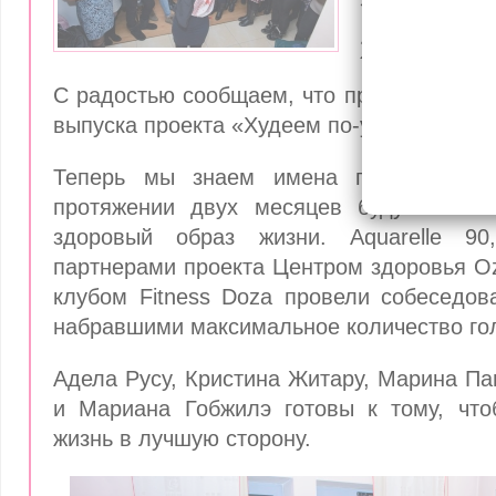
«Худеем п
2016»!
С радостью сообщаем, что прошел очере
выпуска проекта «Худеем по-умному».
Теперь мы знаем имена пяти финали
протяжении двух месяцев будут актив
здоровый образ жизни. Aquarelle 9
партнерами проекта Центром здоровья O
клубом Fitness Doza провели собеседов
набравшими максимальное количество гол
Адела Русу, Кристина Житару, Марина Па
и Мариана Гобжилэ готовы к тому, чт
жизнь в лучшую сторону.