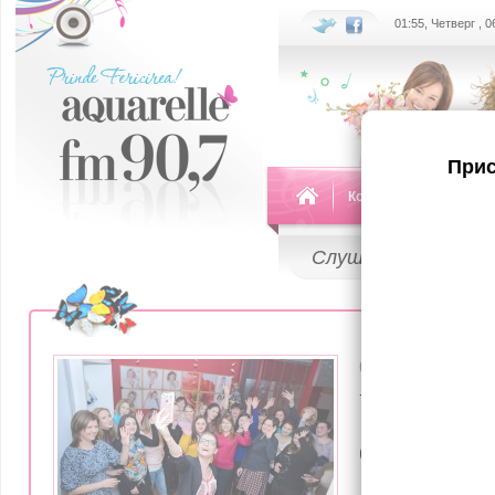
01:55, Четверг , 
Прис
Команда
Передач
Слушай
LIVE
06 Декабря 20
Узнай им
финалист