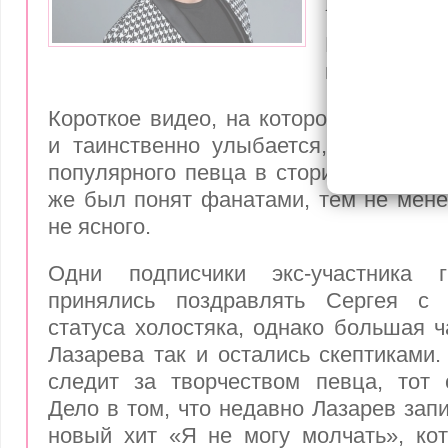
кольцо н
Главный х
шокировал 
Короткое видео, на котором Лазарев 
и таинственно улыбается, было зам
популярного певца в сторис. Смысл э
же был понят фанатами, тем не мене
не ясного.
Одни подписчики экс-участника 
принялись поздравлять Сергея с 
статуса холостяка, однако большая ч
Лазарева так и остались скептиками.
следит за творчеством певца, тот 
Дело в том, что недавно Лазарев зап
новый хит «Я не могу молчать», ко