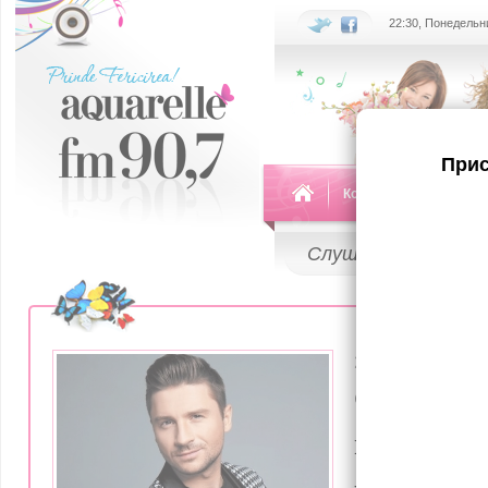
22:30, Понедельни
Прис
Команда
Передач
Слушай
LIVE
21 Октября 20
Сергей Л
показал 