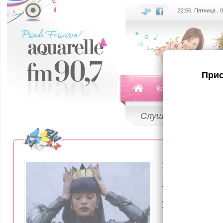
22:56, Пятница , 
Прис
Команда
Передач
Слушай
LIVE
29 Января 20
Рианна н
выпустил