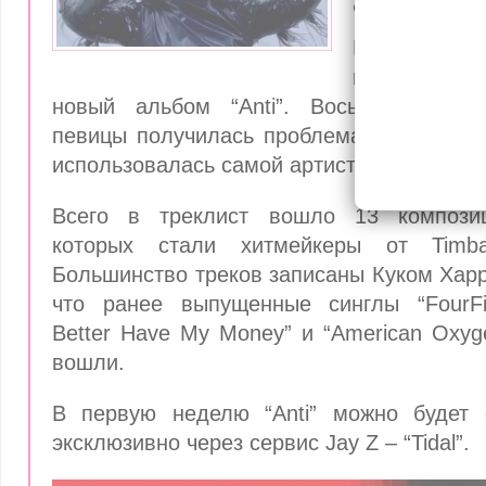
альбом “
Рианна в
неожиданно
новый альбом “Anti”. Восьмая пласти
певицы получилась проблематичной: фра
использовалась самой артисткой более го
Всего в треклист вошло 13 компози
которых стали хитмейкеры от Timba
Большинство треков записаны Куком Хар
что ранее выпущенные синглы “FourFiv
Better Have My Money” и “American Oxyg
вошли.
В первую неделю “Anti” можно будет 
эксклюзивно через сервис Jay Z – “Tidal”.