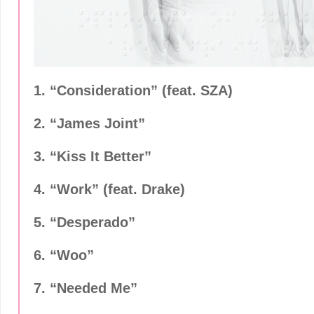
1. “Consideration” (feat. SZA)
2. “James Joint”
3. “Kiss It Better”
4. “Work” (feat. Drake)
5. “Desperado”
6. “Woo”
7. “Needed Me”