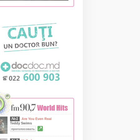
№1
Are You Even Real
Teddy Swims
↗
проголосовать