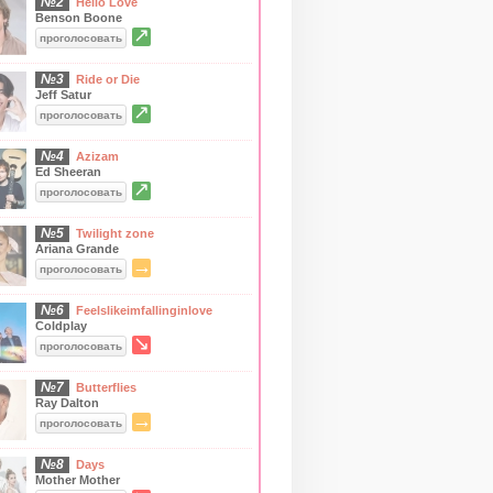
№2
Hello Love
Benson Boone
↗
проголосовать
№3
Ride or Die
Jeff Satur
↗
проголосовать
№4
Azizam
Ed Sheeran
↗
проголосовать
№5
Twilight zone
Ariana Grande
→
проголосовать
№6
Feelslikeimfallinginlove
Coldplay
↘
проголосовать
№7
Butterflies
Ray Dalton
→
проголосовать
№8
Days
Mother Mother