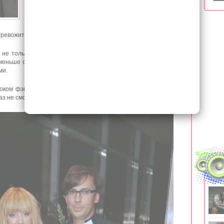
ни времени, ни денег, ни сил. Огромное внимание
при возведении своего замка Алла и Максим
уделили месту, где он будет располагаться. Для
строительства супруги выбрали спокойное и тихое
 тревожить — деревню Грязь.
 не только снаружи, но и внутри, потому внутренней отделке
 меньше сил и даже обратились за помощью к профессионалу,
ми.
оком фэн-шуй одну единственную задачу – обставить в доме
лаз не смог помешать их семейному счастью.