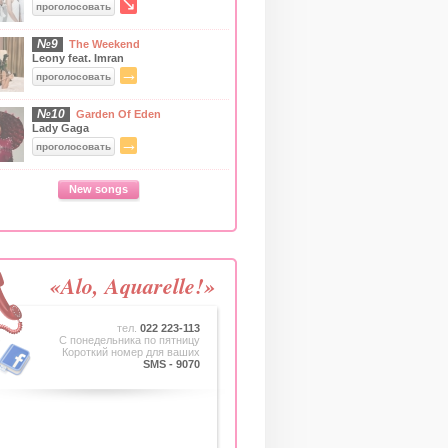
↘
проголосовать
№9
The Weekend
Leony feat. Imran
→
проголосовать
№10
Garden Of Eden
Lady Gaga
→
проголосовать
New songs
«Alo, Aquarelle!»
тел.
022 223-113
C понедельника по пятницу
Короткий номер для ваших
SMS - 9070