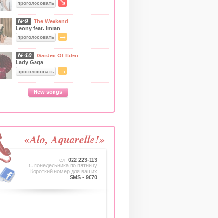
↘
проголосовать
№9
The Weekend
Leony feat. Imran
→
проголосовать
№10
Garden Of Eden
Lady Gaga
→
проголосовать
New songs
«Alo, Aquarelle!»
тел.
022 223-113
C понедельника по пятницу
Короткий номер для ваших
SMS - 9070