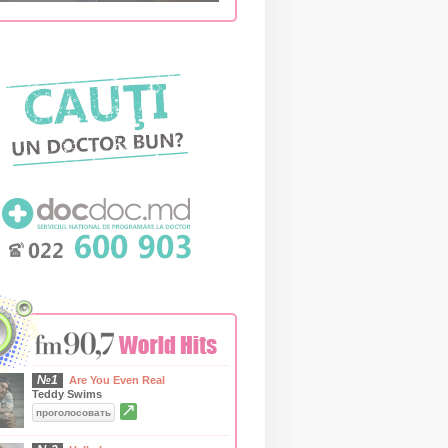
№1
Are You Even Real
Teddy Swims
↗
проголосовать