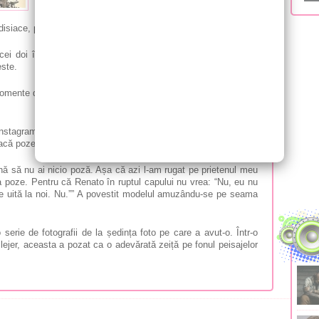
Îndrăgostiții au evadat pe o insulă exotică unde se
isiace, plaje cu ape azurii și nisip fin.
 cei doi își petrec majoritatea timpului împreună bucurându-și
este.
omente din vacanța de vis pe care o are cu iubitul său, Renato
stagram o situație hazlie în care s-a pomenit. Fiind pasionată
acă poze, acesta fiind uneori stânjenit de atenția celor din jur.
ă să nu ai nicio poză. Așa că azi l-am rugat pe prietenul meu
 poze. Pentru că Renato în ruptul capului nu vrea: “Nu, eu nu
se uită la noi. Nu.”” A povestit modelul amuzându-se pe seama
 serie de fotografii de la ședința foto pe care a avut-o. Într-o
lejer, aceasta a pozat ca o adevărată zeiță pe fonul peisajelor