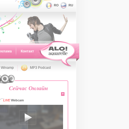
RO
RU
еклама
Контакт
 Winamp
MP3 Podcast
Сейчас Онлайн
»
LIVE
Webcam