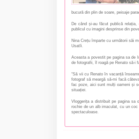
bucură din plin de soare, peisaje parad
De când și-au făcut publică relația,
publicul cu imagini desprinse din pov
Nina Crețu împarte cu următorii săi m
Usatîi.
Aceasta a povestit pe pagina sa de In
de fotografii, îl roagă pe Renato să-i f
“Să vii cu Renato în vacanță înseamn
fotograf să meargă să-mi facă câteva
fac poze, aici sunt mulți oameni și 
situației.
Vloggerița a distribuit pe pagina sa o
rochie de un alb imaculat, cu un coc 
spectaculoase.