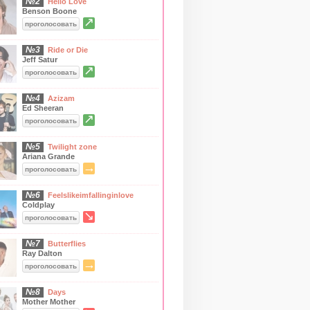
№2
Hello Love
Benson Boone
↗
проголосовать
№3
Ride or Die
Jeff Satur
↗
проголосовать
№4
Azizam
Ed Sheeran
↗
проголосовать
№5
Twilight zone
Ariana Grande
→
проголосовать
№6
Feelslikeimfallinginlove
Coldplay
↘
проголосовать
№7
Butterflies
Ray Dalton
→
проголосовать
№8
Days
Mother Mother