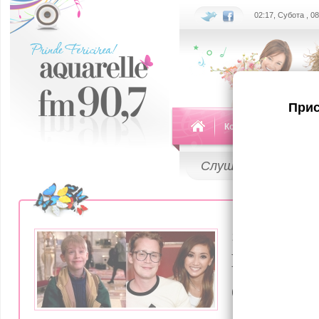
02:17, Субота , 0
Прис
Команда
Передач
Слушай
LIVE
14 Апреля 202
Главный 
фильмов