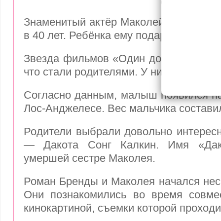
стал отцо
Знаменитый актёр Маколей Калкин вп
в 40 лет. Ребёнка ему подарила Бренда
Звезда фильмов «Один дома» и Сонг 
что стали родителями. У них родился 
Согласно данным, малыш появился на 
Лос-Анджелесе. Вес мальчика составил
Родители выбрали довольно интерес
— Дакота Сонг Калкин. Имя «Дак
умершей сестре Маколея.
Роман Бренды и Маколея начался неск
Они познакомились во время совме
кинокартиной, съемки которой проходи