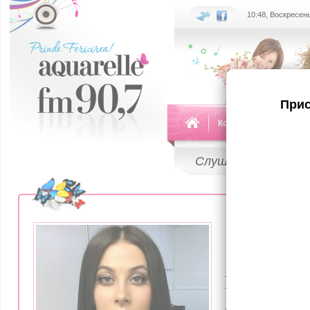
10:48, Воскресень
Прис
Команда
Передач
Слушай
LIVE
19 Сентября 2
Экс-соли
Гры» ра