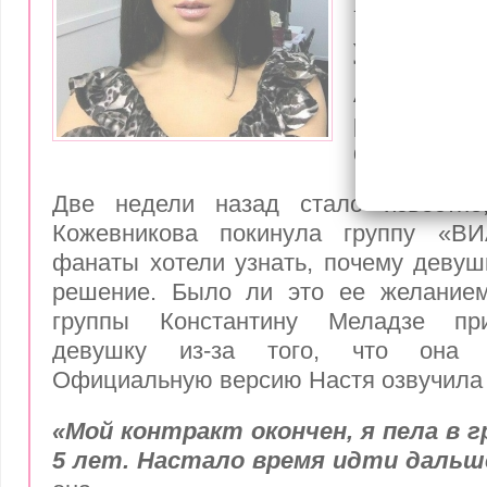
истинны
ухода из
Анастаси
разоткрове
фанатами.
Две недели назад стало известно
Кожевникова покинула группу «ВИ
фанаты хотели узнать, почему девуш
решение. Было ли это ее желание
группы Константину Меладзе пр
девушку из-за того, что она
Официальную версию Настя озвучила 
«Мой контракт окончен, я пела в г
5 лет. Настало время идти дальш