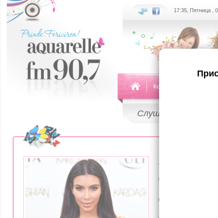
17:35, Пятница , 
Прис
Команда
Передач
Слушай
LIVE
25 Апреля 201
(фото) К
оскорбил