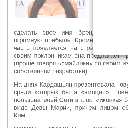
верующи
снимком
Ким Кард
сделать свое имя брендом, котор
огромную прибыль. Кроме рекламы, 
часто появляется на странице Кимбе
своим поклонникам она предлагает п
(проще говоря «смайлики» со своим и
собственной разработки).
На днях Кардашьян презентовала нов
среди которых была «эмоция», пов
пользователей Сети в шок: «иконка» 
виде Девы Марии, причем лицом о
Ким.