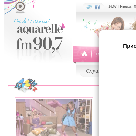
16:07, Пятница , 
Прис
Команда
Передач
Слушай
LIVE
18 Февраля 2
(видео) 
Лопес ис