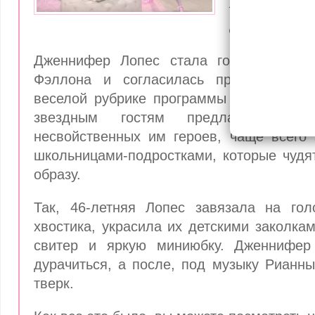
на шоу 
Фэллона
Дженнифер Лопес стала гостьей вече
Фэллона и согласилась принять учас
веселой рубрике программы «Ew!». В ра
звездным гостям предлагается пе
несвойственных им героев, чаще всего 
школьницами-подростками, которые чудят
образу.
Так, 46-летняя Лопес завязала на го
хвостика, украсила их детскими заколка
свитер и яркую миниюбку. Дженнифе
дурачиться, а после, под музыку Рианн
тверк.