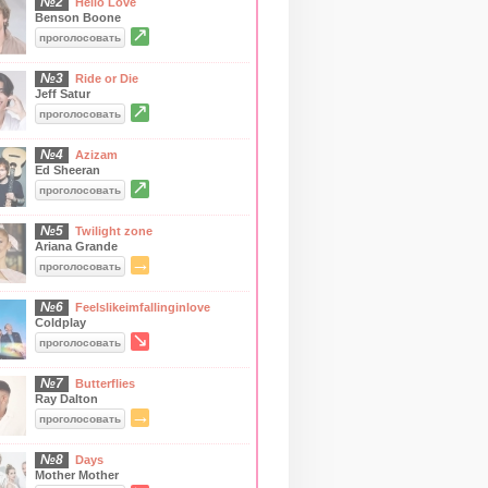
№2
Hello Love
Benson Boone
↗
проголосовать
№3
Ride or Die
Jeff Satur
↗
проголосовать
№4
Azizam
Ed Sheeran
↗
проголосовать
№5
Twilight zone
Ariana Grande
→
проголосовать
№6
Feelslikeimfallinginlove
Coldplay
↘
проголосовать
№7
Butterflies
Ray Dalton
→
проголосовать
№8
Days
Mother Mother