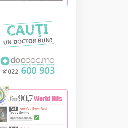
№1
Are You Even Real
Teddy Swims
↗
проголосовать