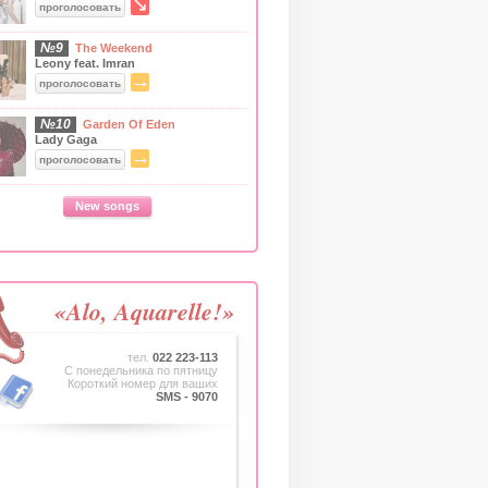
↘
проголосовать
№9
The Weekend
Leony feat. Imran
→
проголосовать
№10
Garden Of Eden
Lady Gaga
→
проголосовать
New songs
«Alo, Aquarelle!»
тел.
022 223-113
C понедельника по пятницу
Короткий номер для ваших
SMS - 9070