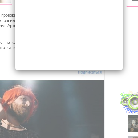
обошлось без эпатажа.
 провокационными выходками, однако необычный образ
лонников Ивана Дорна. Певец опубликовал в соцсети
м. Артист отметил, что публика "зажгла" на одном из его
о, на котором предстает в весьма двусмысленном виде.
готки в крупную сетку, а на голове исполнителя ярко-