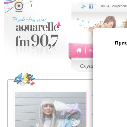
08:54, Воскресень
Прис
Команда
Передач
Слушай
LIVE
21 Апреля 202
Prima lan
internațio