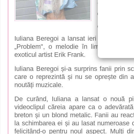
Beregoi! 
engleză, î
cu Erik F
Iuliana Beregoi a lansat ieri cel mai nou
„Problem", o melodie în limba engleză
exoticul artist Erik Frank.
Iuliana Beregoi și-a surprins fanii prin s
care o reprezintă și nu se oprește din a
noutăți muzicale.
De curând, Iuliana a lansat o nouă pi
videoclipul căreia apare ca o adevărat
breton și un blond metalic. Fanii au reac
la schimbarea ei și au lasat numeroase c
felicitând-o pentru noul aspect. Mulți di