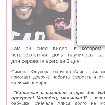
покорила
35-летни
отправи
в Домин
со своей 
дочерью 
супругой А
Там он снял видео, в котором п
четырехлетняя дочь научилась ка
для сёрфинга всего за 3 дня.
Симона Юнусова, бабушка Алисы, вылож
помогает девочке набрать скорость и о
на доске, в море.
«"Каталка» с разницей в три дня. Н
прогресс! Молодец, малышка!)"
- порад
бабушка. Сначала Алиса долго не м