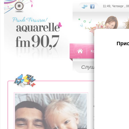
11:49, Четверг , 
Прис
Команда
Передач
Слушай
LIVE
11 Января 201
4-летняя
встала на