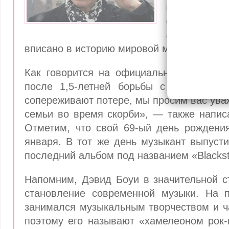
приходят из-
ом году ж
артист, имя
вписано в историю мировой музыки. Не ст
Как говорится на официальном сайте пе
после 1,5-летней борьбы с раком. «Х
сопереживают потере, мы просим вас ува
семьи во время скорби», — также напис
Отметим, что свой 69-ый день рождени
января. В тот же день музыкант выпуст
последний альбом под названием «Blackst
Напомним, Дэвид Боуи в значительной с
становление современной музыки. На 
занимался музыкальным творчеством и ч
поэтому его называют «хамелеоном рок-