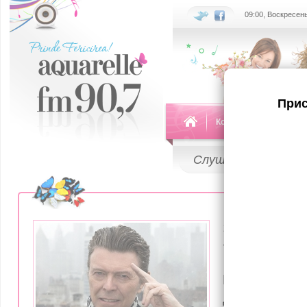
09:00, Воскресень
Прис
Команда
Передач
Слушай
LIVE
11 Января 201
Умер Дэв
Неожиданн
даже трагич