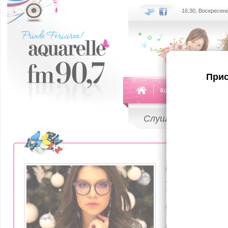
16:30, Воскресень
Прис
Команда
Передач
Слушай
LIVE
02 Июля 2021
Departe d
Cine e ma