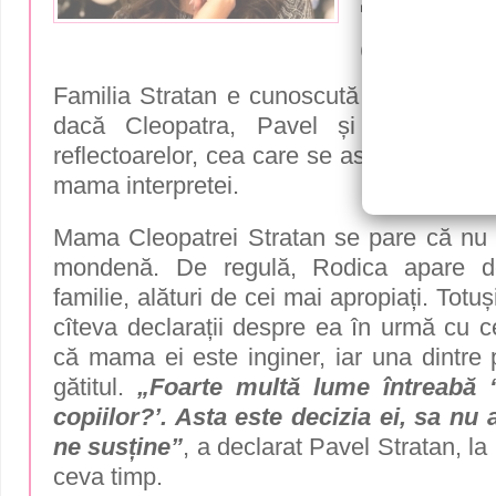
Stratan și
(FOTO)
Familia Stratan e cunoscută de public de
dacă Cleopatra, Pavel și Cezar ap
reflectoarelor, cea care se ascunde în spa
mama interpretei.
Mama Cleopatrei Stratan se pare că nu
mondenă. De regulă, Rodica apare d
familie, alături de cei mai apropiați. Totuș
cîteva declarații despre ea în urmă cu c
că mama ei este inginer, iar una dintre 
gătitul.
„Foarte multă lume întreabă
copiilor?’. Asta este decizia ei, sa nu
ne susține”
, a declarat Pavel Stratan, l
ceva timp.