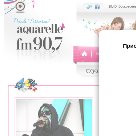
10:40, Воскресень
Прис
Команда
Передач
Слушай
LIVE
06 Января 20
Carla’s D
eroină pe