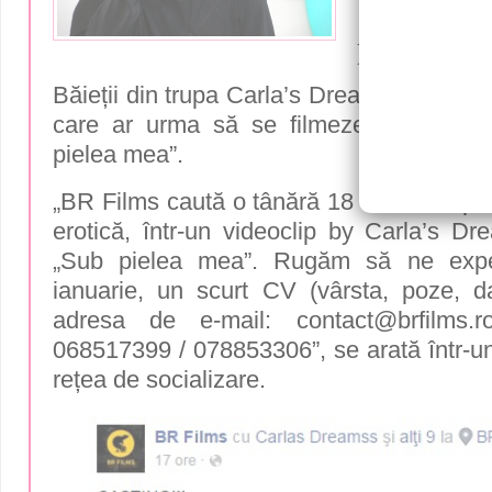
videoclipu
pielea me
Băieții din trupa Carla’s Dreams sunt în c
care ar urma să se filmeze în videocl
pielea mea”.
„BR Films caută o tânără 18 – 25 ani, pen
erotică, într-un videoclip by Carla’s Dr
„Sub pielea mea”. Rugăm să ne expe
ianuarie, un scurt CV (vârsta, poze, d
adresa de e-mail: contact@brfilms.ro
068517399 / 078853306”, se arată într-un
rețea de socializare.