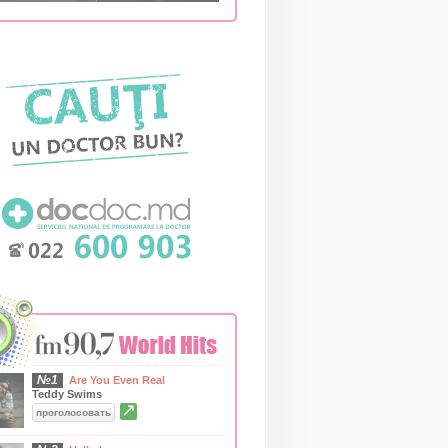
№1
Are You Even Real
Teddy Swims
↗
проголосовать