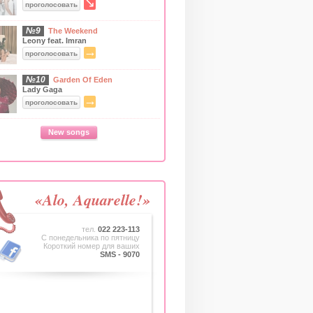
↘
проголосовать
№9
The Weekend
Leony feat. Imran
→
проголосовать
№10
Garden Of Eden
Lady Gaga
→
проголосовать
New songs
«Alo, Aquarelle!»
тел.
022 223-113
C понедельника по пятницу
Короткий номер для ваших
SMS - 9070