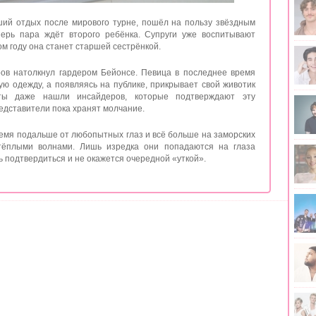
ий отдых после мирового турне, пошёл на пользу звёздным
перь пара ждёт второго ребёнка. Супруги уже воспитывают
ом году она станет старшей сестрёнкой.
ов натолкнул гардером Бейонсе. Певица в последнее время
ю одежду, а появляясь на публике, прикрывает свой животик
ты даже нашли инсайдеров, которые подтверждают эту
едставители пока хранят молчание.
емя подальше от любопытных глаз и всё больше на заморских
 тёплыми волнами. Лишь изредка они попадаются на глаза
ь подтвердиться и не окажется очередной «уткой».