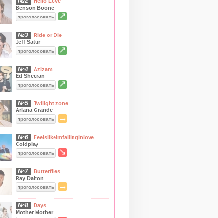
№2
Hello Love
Benson Boone
↗
проголосовать
№3
Ride or Die
Jeff Satur
↗
проголосовать
№4
Azizam
Ed Sheeran
↗
проголосовать
№5
Twilight zone
Ariana Grande
→
проголосовать
№6
Feelslikeimfallinginlove
Coldplay
↘
проголосовать
№7
Butterflies
Ray Dalton
→
проголосовать
№8
Days
Mother Mother