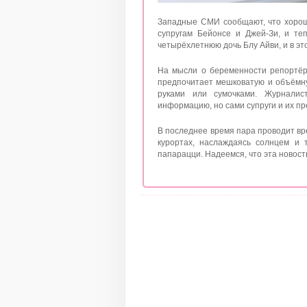
Западные СМИ сообщают, что хорош
супругам Бейонсе и Джей-Зи, и те
четырёхлетнюю дочь Блу Айви, и в эт
На мысли о беременности репортёр
предпочитает мешковатую и объёмну
руками или сумочками.
Журналис
информацию, но сами супруги и их пр
В последнее время пара проводит вр
курортах, наслаждаясь солнцем и
папарацци. Надеемся, что эта новост