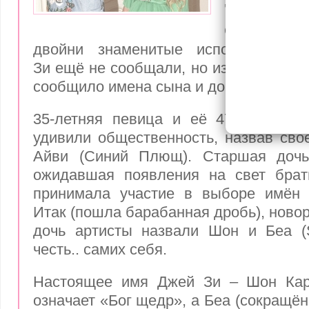
Зи
Официаль
двойни знаменитые исполнители 
Зи ещё не сообщали, но издание Holl
сообщило имена сына и дочери супруг
35-летняя певица и её 47-летний 
удивили общественность, назвав сво
Айви (Синий Плющ). Старшая дочь
ожидавшая появления на свет брати
принимала участие в выборе имён
Итак (пошла барабанная дробь), ново
дочь артисты назвали Шон и Беа (
честь.. самих себя.
Настоящее имя Джей Зи – Шон Кар
означает «Бог щедр», а Беа (сокращё