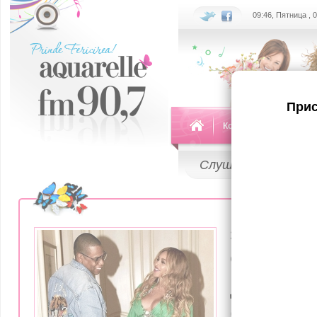
09:46, Пятница , 
Прис
Команда
Передач
Слушай
LIVE
23 Июня 2017
Стали из
детей Бей