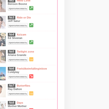
№2
Hello Love
Benson Boone
↗
проголосовать
№3
Ride or Die
Jeff Satur
↗
проголосовать
№4
Azizam
Ed Sheeran
↗
проголосовать
№5
Twilight zone
Ariana Grande
→
проголосовать
№6
Feelslikeimfallinginlove
Coldplay
↘
проголосовать
№7
Butterflies
Ray Dalton
→
проголосовать
№8
Days
Mother Mother