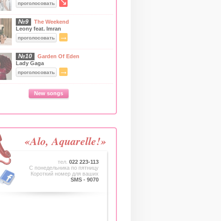
↘
проголосовать
№9
The Weekend
Leony feat. Imran
→
проголосовать
№10
Garden Of Eden
Lady Gaga
→
проголосовать
New songs
«Alo, Aquarelle!»
тел.
022 223-113
C понедельника по пятницу
Короткий номер для ваших
SMS - 9070