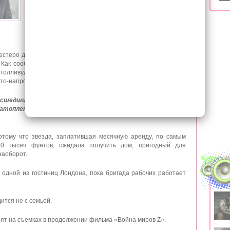
«штатах» и на некоторое время перебраться на
ПМЖ в Великобританию. Не успела нога Джоли-
Питтов ступить на новую землю, как практически
сразу же они столкнулись с непредвиденной
естеро детей переехали в арендованный особняк в Лондоне, в
. Как сообщили зарубежные СМИ, в старинном доме, который
олливудская чета, прорвало канализацию. В результате
то-напросто затоплено сточными водами!
исшедшим. Дом сильно пострадал в результате аварии —
атоплена, не говоря уже об «аромате»!»
— поделился один
отому что звезда, заплатившая месячную аренду, по самым
10 тысяч фунтов, ожидала получить дом, пригодный для
наоборот.
 одной из гостиниц Лондона, пока бригада рабочих работает
ится не с семьей.
нят на съемках в продолжении фильма «Война миров Z».