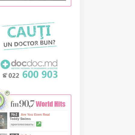
№1
Are You Even Real
Teddy Swims
↗
проголосовать