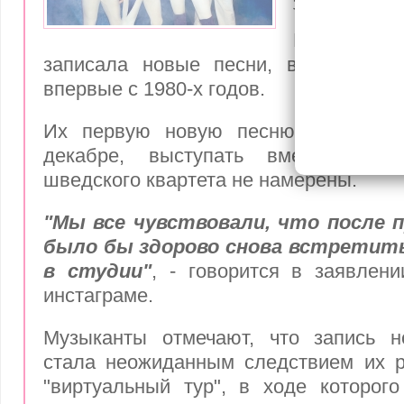
записала
Шведская 
записала новые песни, вновь собр
впервые с 1980-х годов.
Их первую новую песню можно бу
декабре, выступать вместе в ж
шведского квартета не намерены.
"Мы все чувствовали, что после 
было бы здорово снова встретить
в студии"
, - говорится в заявлени
инстаграме.
Музыканты отмечают, что запись н
стала неожиданным следствием их р
"виртуальный тур", в ходе которог