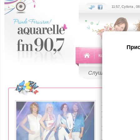
11:57, Субота , 0
Прис
Команда
Передач
Слушай
LIVE
27 Апреля 201
Группа 
воссоеди