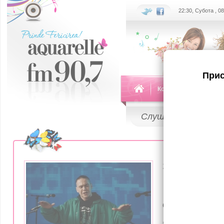
22:30, Субота , 0
Прис
Команда
Передач
Слушай
LIVE
26 Апреля 202
"Pe voi vă
dar pe mi