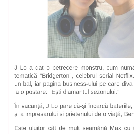
J Lo a dat o petrecere monstru, cum numai
tematică ”Bridgerton”, celebrul serial Netfli
un bal, iar pagina business-ului pe care diva
la o postare: ”Ești diamantul sezonului.”
În vacanță, J Lo pare că-și încarcă bateriile,
și a impresarului și prietenului de o viață, B
Este uluitor cât de mult seamănă Max cu ta