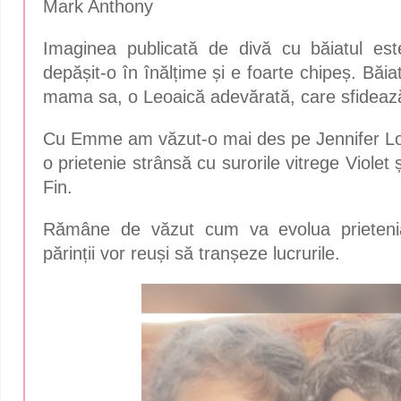
Mark Anthony
Imaginea publicată de divă cu băiatul es
depășit-o în înălțime și e foarte chipeș. Băi
mama sa, o Leoaică adevărată, care sfidează 
Cu Emme am văzut-o mai des pe Jennifer Lo
o prietenie strânsă cu surorile vitrege Violet
Fin.
Rămâne de văzut cum va evolua prietenia 
părinții vor reuși să tranșeze lucrurile.