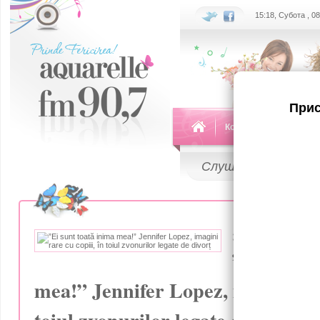
15:18, Субота , 0
Прис
Команда
Передач
Слушай
LIVE
30 Июля 2024
”Ei sunt t
mea!” Jennifer Lopez, imagini rar