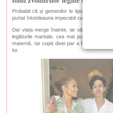
toiul zvonurilor legate de divorț
Probabil că și gemenilor le lipsește Ben Affl
purtat întotdeauna impecabil cu ei.
Dar viața merge înainte, iar sângele apă nu
legăturile maritale, cea mai puternică dintr
maternă. Iar copiii divei par a fi cu adevăr
lor.