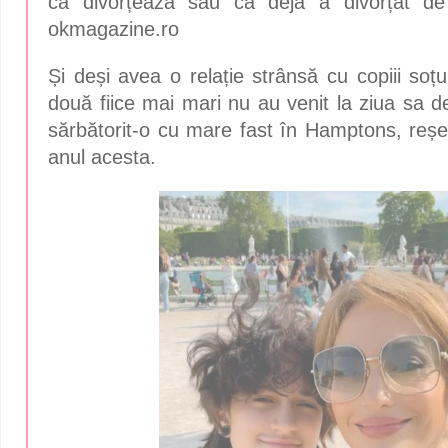
că divorțează sau că deja a divorțat de 
o
kmagazine.ro
Și deși avea o relație strânsă cu copiii soțu
două fiice mai mari nu au venit la ziua sa d
sărbătorit-o cu mare fast în Hamptons, reș
anul acesta.