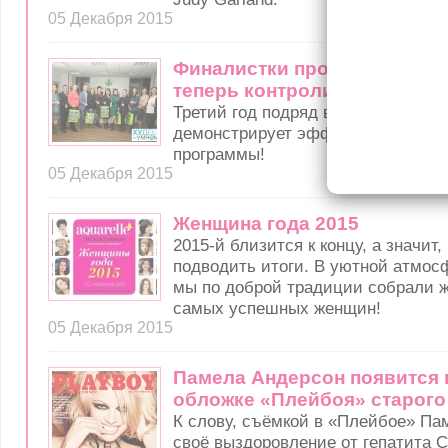
05 Декабря 2015
Финалистки проекта «Худее
теперь контролируют вес вме
Третий год подряд в рамках проекта
демонстрирует эффективность эт
программы!
05 Декабря 2015
Женщинa года 2015
2015-й близится к концу, а значит
подводить итоги. В уютной атмосф
мы по доброй традиции собрали ж
самых успешных женщин!
05 Декабря 2015
Памела Андерсон появится 
обложке «Плейбоя» старог
К слову, съёмкой в «Плейбое» Па
своё выздоровление от гепатита С