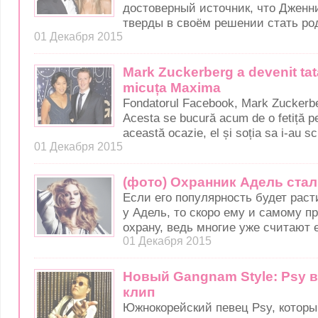
достоверный источник, что Джен
тверды в своём решении стать ро
01 Декабря 2015
Mark Zuckerberg a devenit tat
micuța Maxima
Fondatorul Facebook, Mark Zuckerber
Acesta se bucură acum de o fetiță 
această ocazie, el și soția sa i-au sc
01 Декабря 2015
(фото) Охранник Адель ста
Если его популярность будет расти
у Адель, то скоро ему и самому п
охрану, ведь многие уже считают 
01 Декабря 2015
Новый Gangnam Style: Psy 
клип
Южнокорейский певец Psy, которы