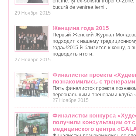
oricine. Și ex-solistul trupei O-Zone,
bucură de venirea iernii.
29 Ноября 2015
Женщина года 2015
Первый Женский Журнал Молдовы
подходит к нашему традиционном
года»!2015-й близится к концу, а 
подводить итоги.
27 Ноября 2015
Финалистки проекта «Худее
познакомились с тренерами
Пять финалисток проекта познако
персональными тренерами клуба «
27 Ноября 2015
Финалистки конкурса «Худе
получили консультации от 
медицинского центра «GAL
Финалистки познакомились со сп