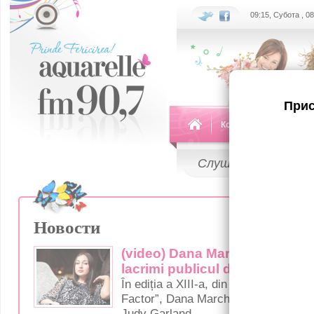
09:15, Субота , 0
Прис
Команда
Передач
Слушай
LIVE
Новости
(video) Dana Marchitan a emoț
lacrimi publicul de la X Factor
În ediția a XIII-a, din Bootcamp, a se
Factor”, Dana Marchitan a cântat "
Judy Garland.