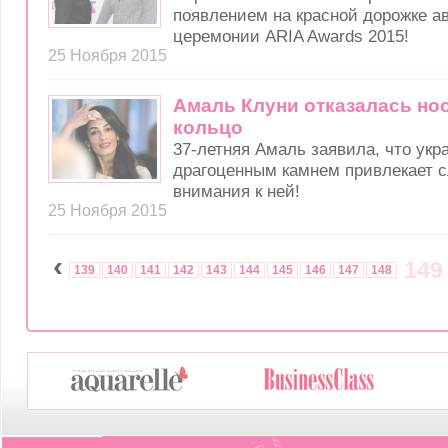
появлением на красной дорожке а
церемонии ARIA Awards 2015!
25 Ноября 2015
Амаль Клуни отказалась но
кольцо
37-летняя Амаль заявила, что ук
драгоценным камнем привлекает 
внимания к ней!
25 Ноября 2015
‹
149
139
140
141
142
143
144
145
146
147
148