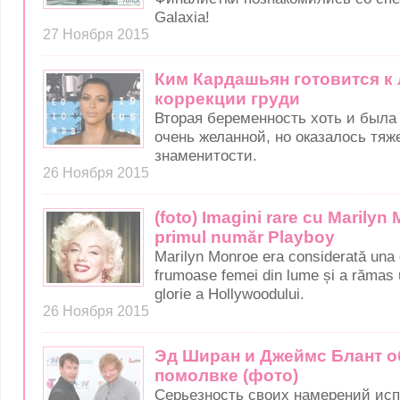
Galaxia!
27 Ноября 2015
Ким Кардашьян готовится к
коррекции груди
Вторая беременность хоть и был
очень желанной, но оказалось тя
знаменитости.
26 Ноября 2015
(foto) Imagini rare cu Marilyn
primul număr Playboy
Marilyn Monroe era considerată una 
frumoase femei din lume și a rămas 
glorie a Hollywoodului.
26 Ноября 2015
Эд Ширан и Джеймс Блант о
помолвке (фото)
Серьезность своих намерений ис