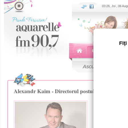
03:26, Joi , 06 Au
Fiţ
Echipa
Emisiuni
Ascultă
LIVE
Alexandr Kaim - Directorul postului de radio