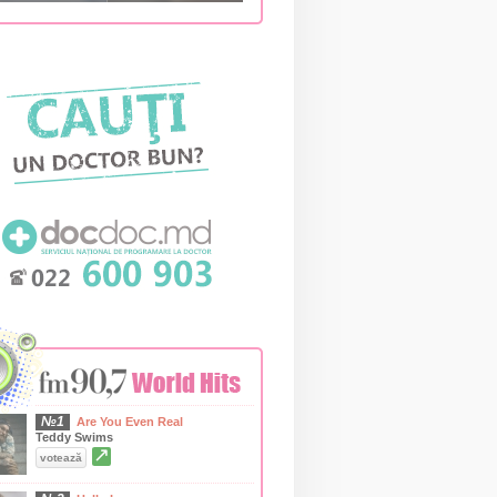
№1
Are You Even Real
Teddy Swims
↗
votează