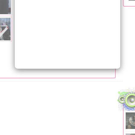
Каждый день, в течение всей рабочей недели,
с
13.00 до 14.00
мы раздаем призы! Внимательно
следи за выходом в эфир игры
"Поймай счастье"
и
выигрывай!
Следи за эфиром, участвуй и становись еще
счастливее!
Подарки от AQUARELLE 90.7 FM должны достаться
именно тебе!