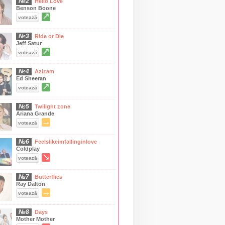
№2
Hello Love
Benson Boone
↗
votează
№3
Ride or Die
Jeff Satur
↗
votează
№4
Azizam
Ed Sheeran
↗
votează
№5
Twilight zone
Ariana Grande
→
votează
№6
Feelslikeimfallinginlove
Coldplay
↘
votează
№7
Butterflies
Ray Dalton
→
votează
№8
Days
Mother Mother