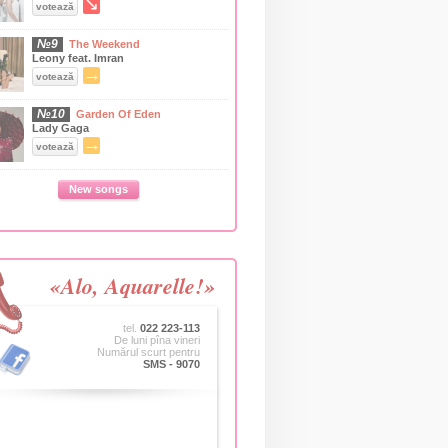
↘
votează
№9
The Weekend
Leony feat. Imran
→
votează
№10
Garden Of Eden
Lady Gaga
→
votează
New songs
«Alo, Aquarelle!»
tel.
022 223-113
De luni pîna vineri
Numărul scurt pentru
SMS - 9070