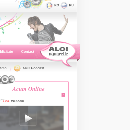
RO
RU
blicitate
Contact
namp
MP3 Podcast
Acum Online
»
LIVE
Webcam