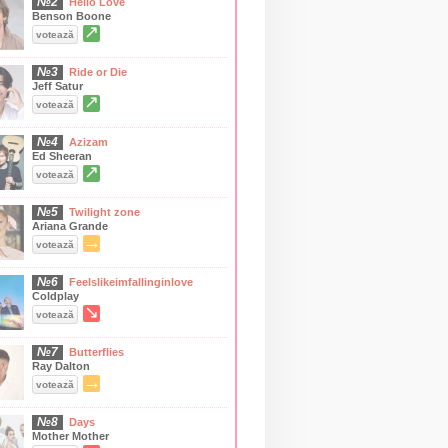
№2
Hello Love
Benson Boone
↗
votează
№3
Ride or Die
Jeff Satur
↗
votează
№4
Azizam
Ed Sheeran
↗
votează
№5
Twilight zone
Ariana Grande
→
votează
№6
Feelslikeimfallinginlove
Coldplay
↘
votează
№7
Butterflies
Ray Dalton
→
votează
№8
Days
Mother Mother