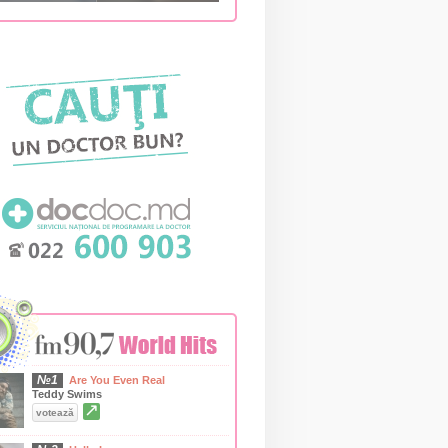
№1
Are You Even Real
Teddy Swims
↗
votează