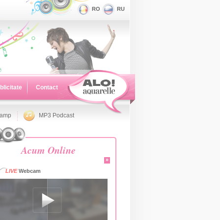
RO
RU
blicitate
Contact
namp
MP3 Podcast
Acum Online
»
LIVE
Webcam