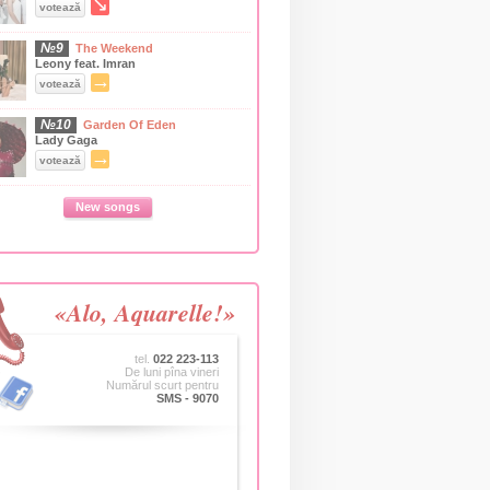
↘
votează
№9
The Weekend
Leony feat. Imran
→
votează
№10
Garden Of Eden
Lady Gaga
→
votează
New songs
«Alo, Aquarelle!»
tel.
022 223-113
De luni pîna vineri
Numărul scurt pentru
SMS - 9070