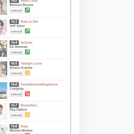
№2
Hello Love
Benson Boone
↗
votează
№3
Ride or Die
Jeff Satur
↗
votează
№4
Azizam
Ed Sheeran
↗
votează
№5
Twilight zone
Ariana Grande
→
votează
№6
Feelslikeimfallinginlove
Coldplay
↘
votează
№7
Butterflies
Ray Dalton
→
votează
№8
Days
Mother Mother