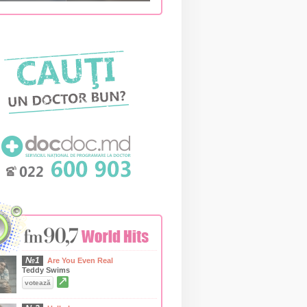
№1
Are You Even Real
Teddy Swims
↗
votează