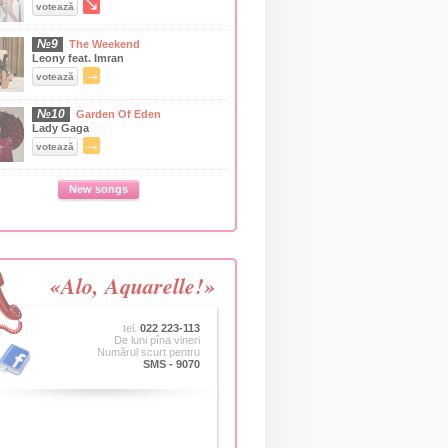
↘
votează
№9
The Weekend
Leony feat. Imran
→
votează
№10
Garden Of Eden
Lady Gaga
→
votează
New songs
«Alo, Aquarelle!»
tel.
022 223-113
De luni pîna vineri
Numărul scurt pentru
SMS - 9070