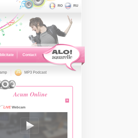
RO
RU
blicitate
Contact
namp
MP3 Podcast
Acum Online
»
LIVE
Webcam