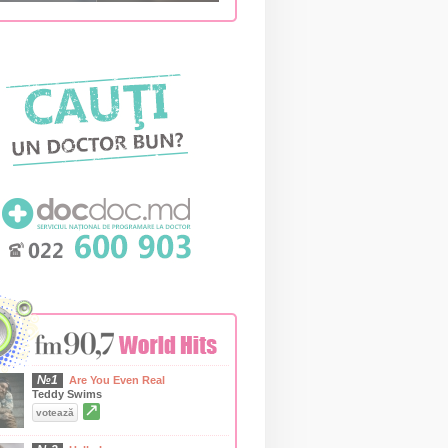
№1
Are You Even Real
Teddy Swims
↗
votează