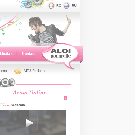
RO
RU
blicitate
Contact
namp
MP3 Podcast
Acum Online
»
LIVE
Webcam