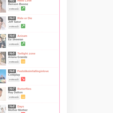
№2
Hello Love
Benson Boone
↗
votează
№3
Ride or Die
Jeff Satur
↗
votează
№4
Azizam
Ed Sheeran
↗
votează
№5
Twilight zone
Ariana Grande
→
votează
№6
Feelslikeimfallinginlove
Coldplay
↘
votează
№7
Butterflies
Ray Dalton
→
votează
№8
Days
Mother Mother