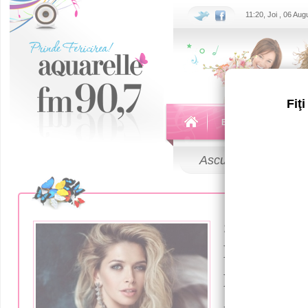
11:20, Joi , 06 Au
Fiţ
Echipa
Emisiuni
Ascultă
LIVE
26 Iunie 2020
В Сети о
Брежневу