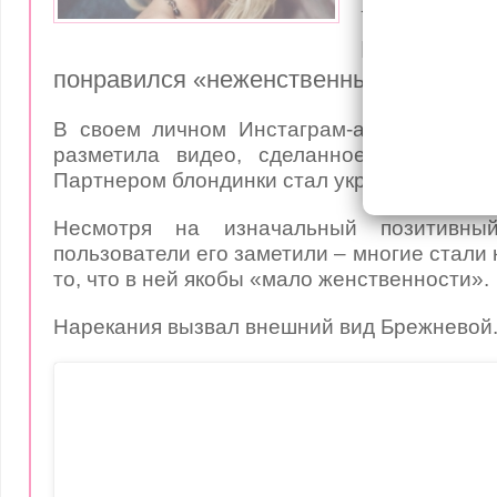
вид на р
Пользо
понравился «неженственный» образ п
В своем личном Инстаграм-аккаунте пев
разметила видео, сделанное во время 
Партнером блондинки стал украинский исп
Несмотря на изначальный позитивны
пользователи его заметили – многие стали 
то, что в ней якобы «мало женственности».
Нарекания вызвал внешний вид Брежневой