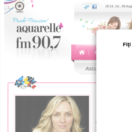
18:14, Joi , 06 Au
Fiţ
Echipa
Emisiuni
Ascultă
LIVE
23 Iunie 2016
Ума Турм
лошади