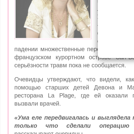
Неудачно
лошади гол
Ума Тур
«Криминал
франшизы
слетела с 
падении множественные переломы. Прои
французском курортном острове Сан-Б
серьёзности травм пока не сообщается.
Очевидцы утверждают, что видели, ка
помощью старших детей Девона и Ма
ресторана La Plage, где ей оказали
вызвали врачей.
«Ума еле передвигалась и выглядела 
только что сделали операцию
рассказывают очевидцы.