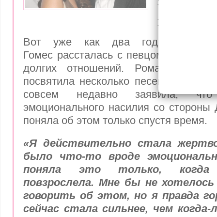
эмоцион
насилии
Вот уже как два года назад
Гомес
рассталась с певцом Джастино
долгих отношений. Роману с Би
посвятила несколько песен на своем
совсем недавно заявила, чт
эмоционального насилия со стороны 
поняла об этом только спустя время.
«Я действительно стала жертв
было что-то вроде эмоциональн
поняла это только, когда 
повзрослела. Мне бы не хотелось
говорить об этом, но я правда г
сейчас стала сильнее, чем когда-л