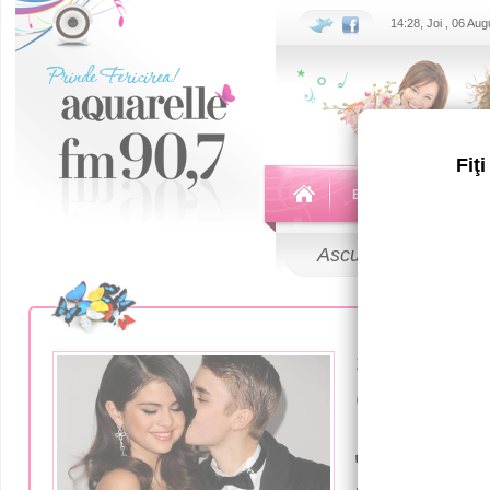
14:28, Joi , 06 Au
Fiţ
Echipa
Emisiuni
Ascultă
LIVE
28 Ianuarie 20
Селена Г
Джастина