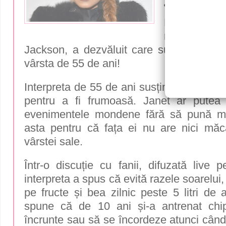
Jackson
Legendara c
regelui muz
Jackson, a dezvăluit care sunt secretele
vârsta de 55 de ani!
Interpreta de 55 de ani susține că nu ar
pentru a fi frumoasă. Janet ar putea
evenimentele mondene fără să pună ma
asta pentru că fața ei nu are nici măc
vârstei sale.
Într-o discuție cu fanii, difuzată live 
interpreta a spus că evită razele soarelui,
pe fructe și bea zilnic peste 5 litri de 
spune că de 10 ani și-a antrenat ch
încrunte sau să se încordeze atunci cân