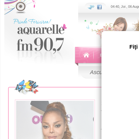
04:40, Joi , 06 Au
Fiţ
Echipa
Emisiuni
Ascultă
LIVE
10 Noiembrie 
Vrei să ai
Află secre