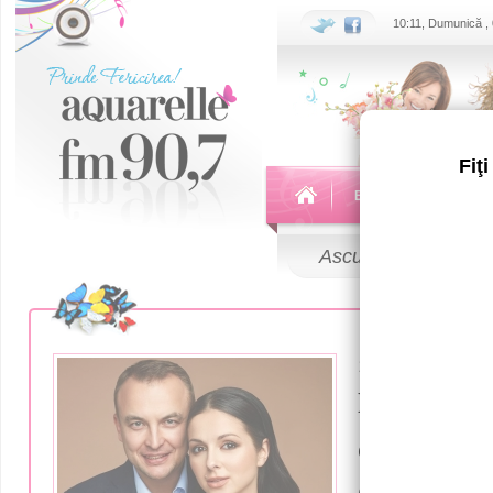
10:11, Dumunică ,
Fiţ
Echipa
Emisiuni
Ascultă
LIVE
13 Iunie 2018
Певица 
скрывал