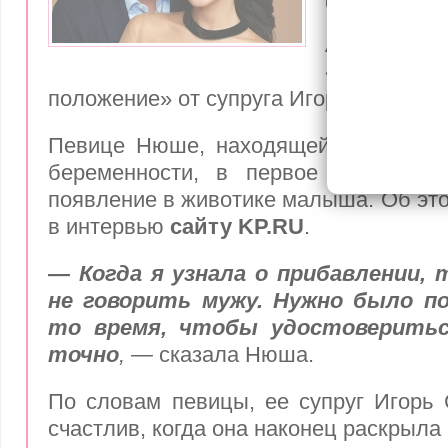
беременн
Артистка
«интересно
положение» от супруга Игоря Сивова
Певице Нюше, находящейся уже на 
беременности, в первое время пр
появление в животике малыша. Об это
в интервью
сайту KP.RU
.
— Когда я узнала о прибавлении, 
не говорить мужу. Нужно было по
то время, чтобы удостоверитьс
точно
, —
сказала Нюша.
По словам певицы, ее супруг Игорь
счастлив, когда она наконец раскрыла 