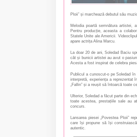
Ploii” și marchează debutul său muzi
Melodia poartă semnătura artistei, a
Pentru producție, aceasta a colabo
Statele Unite ale Americii. Videoclipu
apare actrița Alina Marcu.
La doar 20 de ani, Soledad Baciu spu
cât și bunicii artistei au avut o pasi
Acesta a fost inspirat de celebra pies
Publicul a cunoscut-o pe Soledad în 
interpretă, experiența a reprezentat îm
„Fallin” și a reușit să întoarcă toate c
Ulterior, Soledad a făcut parte din ech
toate acestea, prestațiile sale au at
concurs.
Lansarea piesei „Povestea Ploii” repr
care își propune să își construiască 
autentic.