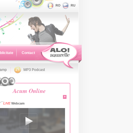
RO
RU
blicitate
Contact
namp
MP3 Podcast
Acum Online
»
LIVE
Webcam