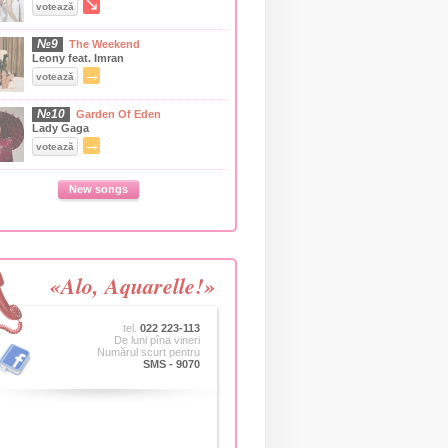
↘
votează
№9
The Weekend
Leony feat. Imran
→
votează
№10
Garden Of Eden
Lady Gaga
→
votează
New songs
«Alo, Aquarelle!»
tel.
022 223-113
De luni pîna vineri
Numărul scurt pentru
SMS - 9070