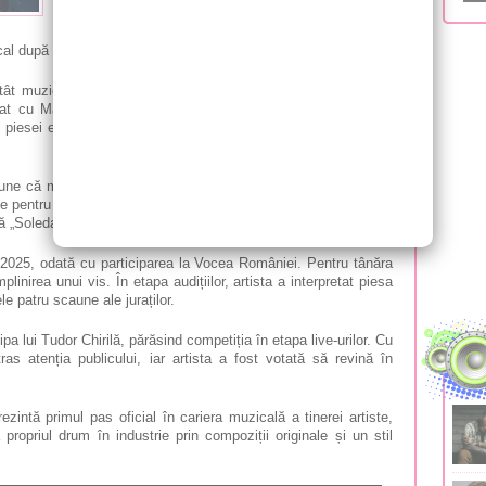
Soledad Baciu, revine în atenția publicului cu primul
său single oficial. Piesa se numește „Povestea
cal după concurs.
tât muzica, cât și versurile fiind compuse chiar de Soledad.
rat cu Marco Valerio Romano din Italia și John Evergon din
l piesei este regizat și montat de Eugen Floreac, iar în imagini
ne că muzica a fost mereu prezentă în viața ei. Atât părinții,
une pentru muzică, iar chiar și numele său are o poveste aparte.
ă „Soledad” a trupei Westlife.
2025, odată cu participarea la Vocea României. Pentru tânăra
plinirea unui vis. În etapa audițiilor, artista a interpretat piesa
ele patru scaune ale juraților.
ipa lui Tudor Chirilă, părăsind competiția în etapa live-urilor. Cu
ras atenția publicului, iar artista a fost votată să revină în
ezintă primul pas oficial în cariera muzicală a tinerei artiste,
propriul drum în industrie prin compoziții originale și un stil