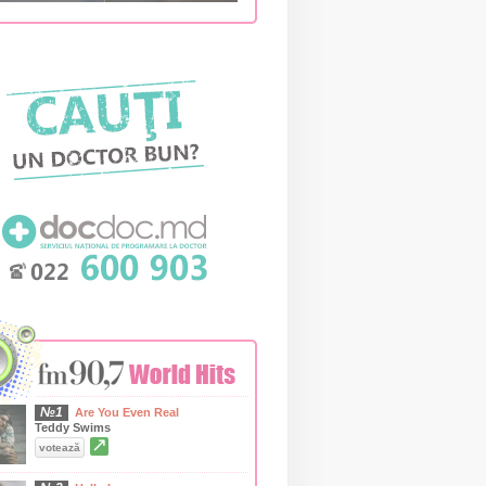
№1
Are You Even Real
Teddy Swims
↗
votează