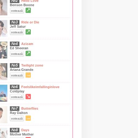
№2
Hello Love
Benson Boone
↗
votează
№3
Ride or Die
Jeff Satur
↗
votează
№4
Azizam
Ed Sheeran
↗
votează
№5
Twilight zone
Ariana Grande
→
votează
№6
Feelslikeimfallinginlove
Coldplay
↘
votează
№7
Butterflies
Ray Dalton
→
votează
№8
Days
Mother Mother