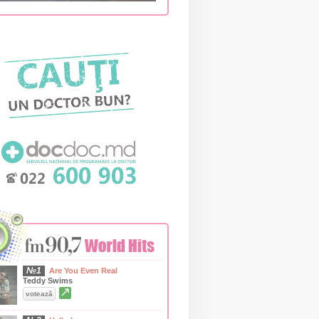
№1
Are You Even Real
Teddy Swims
↗
votează