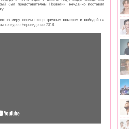
рый был представителем Норвегии, неудачно поставил
ку.
вестна миру своим эксцентричным номером и победой на
м конкурсе Евровидение 2018.