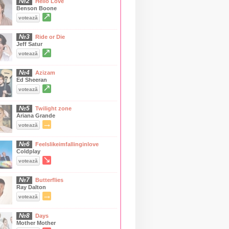
№2
Hello Love
Benson Boone
↗
votează
№3
Ride or Die
Jeff Satur
↗
votează
№4
Azizam
Ed Sheeran
↗
votează
№5
Twilight zone
Ariana Grande
→
votează
№6
Feelslikeimfallinginlove
Coldplay
↘
votează
№7
Butterflies
Ray Dalton
→
votează
№8
Days
Mother Mother