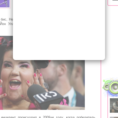
стало известно во время проведения пресс-
конференции девушки, видеозапись которого
была опубликована в Youtube.
 бис, Нетта дала пресс-конференцию, во время которого
а Йон Ула Санд вручил девушке новую награду в виде
 инцидент происходил в 2009-м году, когда победитель