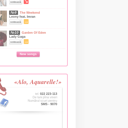
↘
votează
№9
The Weekend
Leony feat. Imran
→
votează
№10
Garden Of Eden
Lady Gaga
→
votează
New songs
«Alo, Aquarelle!»
tel.
022 223-113
De luni pîna vineri
Numărul scurt pentru
SMS - 9070