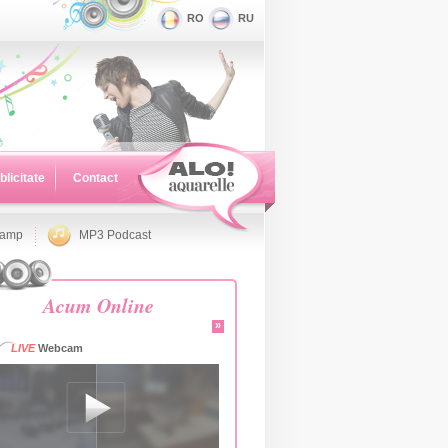
RO
RU
blicitate
Contact
namp
MP3 Podcast
Acum Online
»
LIVE
Webcam