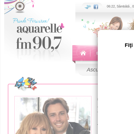
06:22, Sâmbătă , 
Fiţ
Echipa
Emisiuni
Ascultă
LIVE
09 Noiembrie 
Максима 
Аллу Пуг