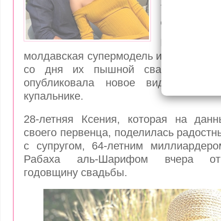
вторую г
свадьбы
Вчера, 4 
молдавская супермодель и ее супруг 
со дня их пышной свадьбы. В In
опубликовала новое видео и пи
купальнике.
28-летняя Ксения, которая на дан
своего первенца, поделилась радостн
с супругом, 64-летним миллиардер
Рабаха аль-Шарифом вчера от
годовщину свадьбы.