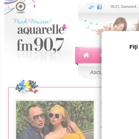
00:27, Dumunică ,
Fiţ
Echipa
Emisiuni
Ascultă
LIVE
05 Iunie 2018
Ксения Де
супруг о