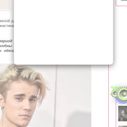
прекрасно, однако выяснилось, что певец
страдает от депрессии и панических атак.
Несколько месяцев назад друзья артиста
яжелой депрессией и даже посещает медицинский центр. К
жастина поддержала не только вторая половинка, но и все
ериод в жизни, но он на верном пути. Рядом с ним
собны ему помочь. Хейли и его пастор постоянно
 обязательно пойдет на поправку»
, — рассказал