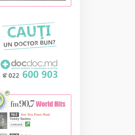
№1
Are You Even Real
Teddy Swims
↗
votează