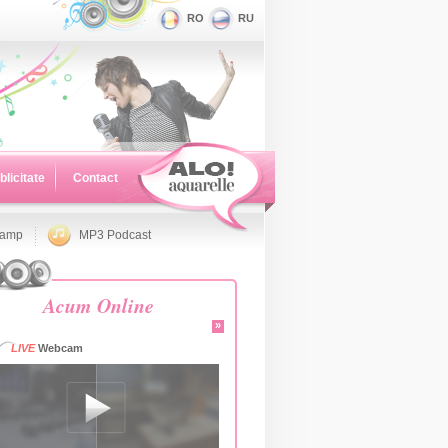
RO
RU
blicitate
Contact
namp
MP3 Podcast
Acum Online
»
LIVE
Webcam