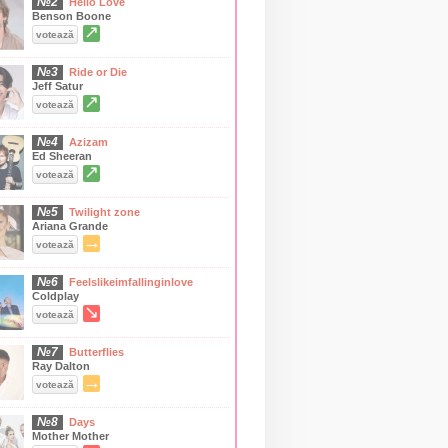
№2
Hello Love
Benson Boone
↗
votează
№3
Ride or Die
Jeff Satur
↗
votează
№4
Azizam
Ed Sheeran
↗
votează
№5
Twilight zone
Ariana Grande
→
votează
№6
Feelslikeimfallinginlove
Coldplay
↘
votează
№7
Butterflies
Ray Dalton
→
votează
№8
Days
Mother Mother