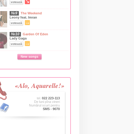
↘
votează
№9
The Weekend
Leony feat. Imran
→
votează
№10
Garden Of Eden
Lady Gaga
→
votează
New songs
«Alo, Aquarelle!»
tel.
022 223-113
De luni pîna vineri
Numărul scurt pentru
SMS - 9070